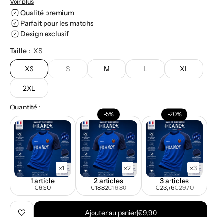
Voir plus
Qualité premium
Parfait pour les matchs
Design exclusif
Taille :
XS
XS
S
M
L
XL
2XL
Quantité :
-5%
-20%
x1
x2
x3
1 article
2 articles
3 articles
€9,90
€18,82
€19,80
€23,76
€29,70
Ajouter au panier
|
€9,90