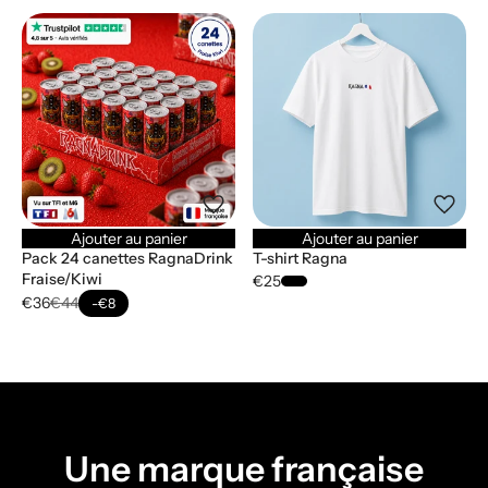
Ajouter au panier
Ajouter au panier
Pack 24 canettes RagnaDrink
T-shirt Ragna
Fraise/Kiwi
€25
€36
€44
-€8
Une marque française