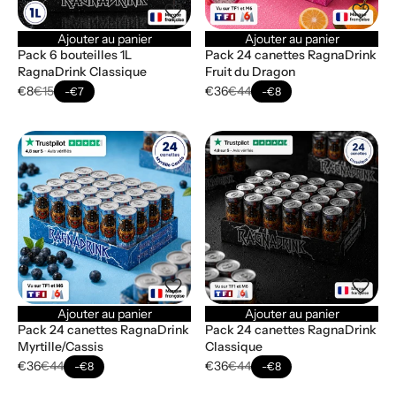
Ajouter au panier
Ajouter au panier
Pack 6 bouteilles 1L
Pack 24 canettes RagnaDrink
RagnaDrink Classique
Fruit du Dragon
€8
€15
€36
€44
-€7
-€8
Ajouter au panier
Ajouter au panier
Pack 24 canettes RagnaDrink
Pack 24 canettes RagnaDrink
Myrtille/Cassis
Classique
€36
€44
€36
€44
-€8
-€8