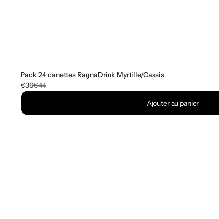
Pack 24 canettes RagnaDrink Myrtille/Cassis
€36
€44
Ajouter au panier